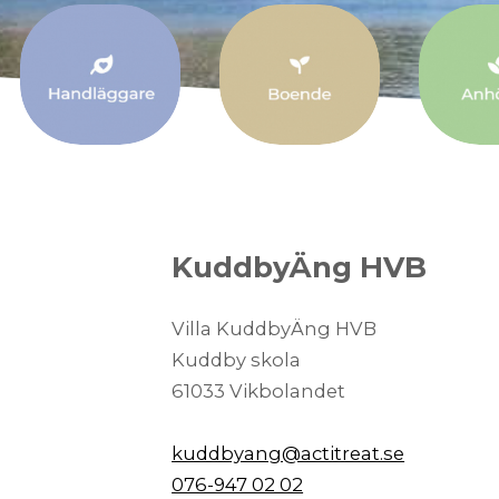
KuddbyÄng HVB
​​​​​​​Villa KuddbyÄng HVB
Kuddby skola
61033 Vikbolandet
kuddbyang@actitreat.se
076-947 02 02