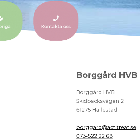
Borggård HVB
​​​​​​​Borggård HVB
Skidbacksvägen 2
61275 Hällestad
borggard@actitreat.se
073-522 22 68