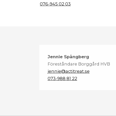
076-945 02 03
Jennie Spångberg
Föreståndare Borggård HVB
jennie@actitreat.se
073-988 81 22