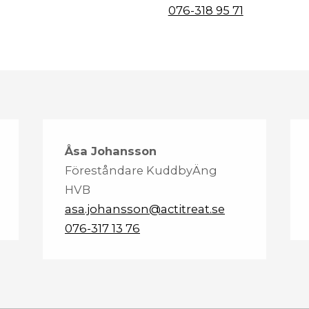
076-318 95 71
Åsa Johansson
Föreståndare KuddbyÄng
HVB
asa.johansson@actitreat.se
076-317 13 76