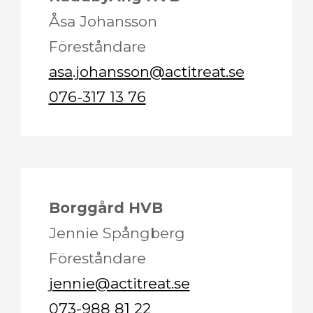
Åsa Johansson
Föreståndare
asa.johansson@actitreat.se
076-317 13 76
Borggård HVB
Jennie Spångberg
Föreståndare
jennie@actitreat.se
073-988 81 22